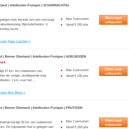
erland | Adelboden-Frutigen | SCHARNACHTAL
Direct naar
Max 3 personen
 gelegen huis bevindt zich een verzorgd
verhuurder
 vakantiewoning. Bijzonderheden: U
Vanaf € 265 p/w
woning via ee...
 over Haus Lüscher »
nd | Berner Oberland | Adelboden-Frutigen | ADELBODEN
oux
Direct naar
Max 4 personen
ligt 47 km. ten zuidwesten van
verhuurder
. Aan de rustige, doodlopende weg
Vanaf € 239 p/w
elboden, 1 km. voor het ...
 over Mon Bioux »
nd | Berner Oberland | Adelboden-Frutigen | FRUTIGEN
Direct naar
Max 2 personen
andergrund ligt 35 km. ten zuidwesten
verhuurder
ken. Dit vrijstaande huis is gelegen aan
Vanaf € 269 p/w