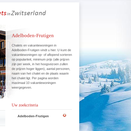
Adelboden-Frutigen
Chalets en vakantiewoningen in
Adelboden-Frutigen vindt u hier. U kunt de
vakantiewoningen op- of aflopend sorteren
op populariteit, minimum prijs (alle prijzen
zijn per week, in het hoogseizoen zullen
de prijzen hoger liggen), aantal personen,
naam van het chalet en de plaats waarin
het chalet ligt. Per pagina worden
maximaal 10 vakantiewoningen
weergegeven.
Uw zoekcriteria
Adelboden-Frutigen