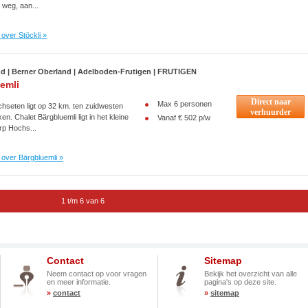
 weg, aan...
over Stöckli »
nd | Berner Oberland | Adelboden-Frutigen | FRUTIGEN
emli
Direct naar
Max 6 personen
chseten ligt op 32 km. ten zuidwesten
verhuurder
ken. Chalet Bärgbluemli ligt in het kleine
Vanaf € 502 p/w
rp Hochs...
over Bärgbluemli »
1 t/m 6 van 6
Contact
Sitemap
Neem contact op voor vragen
Bekijk het overzicht van alle
en meer informatie.
pagina's op deze site.
»
contact
»
sitemap