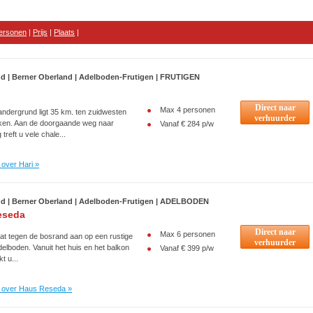
personen
|
Prijs
|
Plaats
|
nd | Berner Oberland | Adelboden-Frutigen | FRUTIGEN
Direct naar
Max 4 personen
andergrund ligt 35 km. ten zuidwesten
verhuurder
aken. Aan de doorgaande weg naar
Vanaf € 284 p/w
treft u vele chale...
over Hari »
nd | Berner Oberland | Adelboden-Frutigen | ADELBODEN
eseda
Direct naar
Max 6 personen
aat tegen de bosrand aan op een rustige
verhuurder
Adelboden. Vanuit het huis en het balkon
Vanaf € 399 p/w
kt u...
 over Haus Reseda »