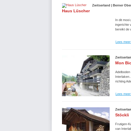
Zwitserland | Berner Ob
Haus Lüscher
In dit mooi
ingerichte
bereikt de 
Lees meer
Zwitserla
Mon Bi
Adelboden 
Interlaken
richting Ad
Lees meer
Zwitserla
Stöckli
Frutigen-K
van Interla