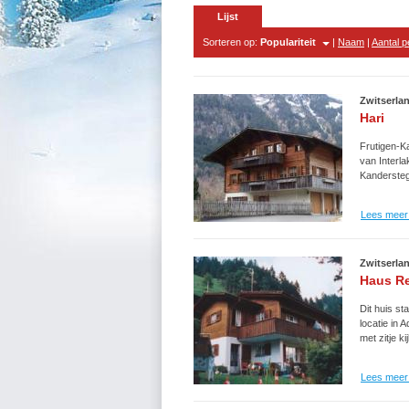
Lijst
Sorteren op:
Populariteit
|
Naam
|
Aantal 
Zwitserla
Hari
Frutigen-K
van Interl
Kandersteg 
Lees meer 
Zwitserla
Haus R
Dit huis st
locatie in 
met zitje kij
Lees meer