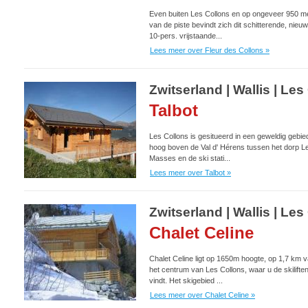
Even buiten Les Collons en op ongeveer 950 m
van de piste bevindt zich dit schitterende, nieu
10-pers. vrijstaande...
Lees meer over Fleur des Collons »
Zwitserland | Wallis | L
Talbot
Les Collons is gesitueerd in een geweldig gebie
hoog boven de Val d' Hérens tussen het dorp L
Masses en de ski stati...
Lees meer over Talbot »
Zwitserland | Wallis | L
Chalet Celine
Chalet Celine ligt op 1650m hoogte, op 1,7 km 
het centrum van Les Collons, waar u de skilifte
vindt. Het skigebied ...
Lees meer over Chalet Celine »