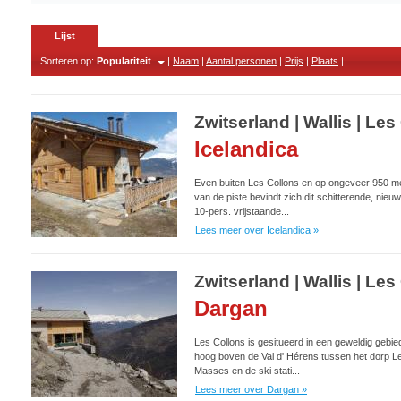
Lijst
Sorteren op:
Populariteit
|
Naam
|
Aantal personen
|
Prijs
|
Plaats
|
Zwitserland | Wallis | L
Icelandica
Even buiten Les Collons en op ongeveer 950 m
van de piste bevindt zich dit schitterende, nieu
10-pers. vrijstaande...
Lees meer over Icelandica »
Zwitserland | Wallis | L
Dargan
Les Collons is gesitueerd in een geweldig gebie
hoog boven de Val d' Hérens tussen het dorp L
Masses en de ski stati...
Lees meer over Dargan »