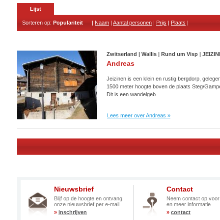
Lijst
Sorteren op:
Populariteit
|
Naam
|
Aantal personen
|
Prijs
|
Plaats
|
Zwitserland | Wallis | Rund um Visp | JEIZI
Andreas
Jeizinen is een klein en rustig bergdorp, gelege
1500 meter hoogte boven de plaats Steg/Gampe
Dit is een wandelgeb...
Lees meer over Andreas »
Nieuwsbrief
Contact
Blijf op de hoogte en ontvang
Neem contact op voor
onze nieuwsbrief per e-mail.
en meer informatie.
»
inschrijven
»
contact