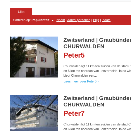
Lijst
Sorteren op:
Populariteit
|
Naam
|
Aantal personen
|
Prijs
|
Plaats
|
Zwitserland | Graubünden
CHURWALDEN
Peter5
Churwalden ligt 11 km ten zuiden van de stad C
en 6 km ten noorden van Lenzerheide. In de win
biedt Churwalden een...
Lees meer over Peter5 »
Zwitserland | Graubünden
CHURWALDEN
Peter7
Churwalden ligt 11 km ten zuiden van de stad C
en 6 km ten noorden van Lenzerheide. In de win