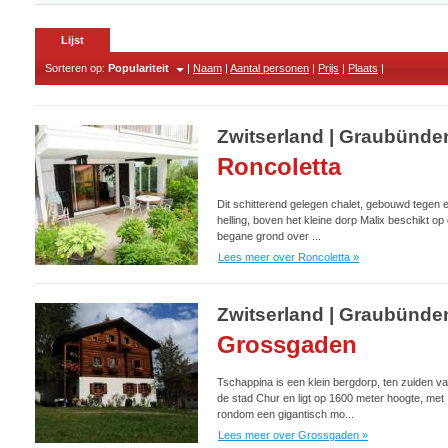
Lijst
Sorteren op:
Populariteit
|
Naam
|
Aantal personen
|
Prijs
|
Plaats
|
Zwitserland | Graubünden
Roncoletta
Dit schitterend gelegen chalet, gebouwd tegen 
helling, boven het kleine dorp Malix beschikt op
begane grond over ...
Lees meer over Roncoletta »
Zwitserland | Graubünde
Grossgaden
Tschappina is een klein bergdorp, ten zuiden v
de stad Chur en ligt op 1600 meter hoogte, met
rondom een gigantisch mo...
Lees meer over Grossgaden »