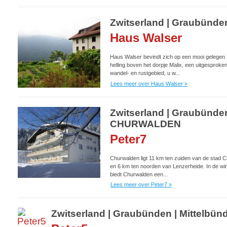
Zwitserland | Graubünden
Haus Walser
Haus Walser bevindt zich op een mooi gelegen
helling boven het dorpje Malix, een uitgesproke
wandel- en rustgebied, u w...
Lees meer over Haus Walser »
Zwitserland | Graubünden
CHURWALDEN
Peter7
Churwalden ligt 11 km ten zuiden van de stad C
en 6 km ten noorden van Lenzerheide. In de win
biedt Churwalden een...
Lees meer over Peter7 »
Zwitserland | Graubünden | Mittelb