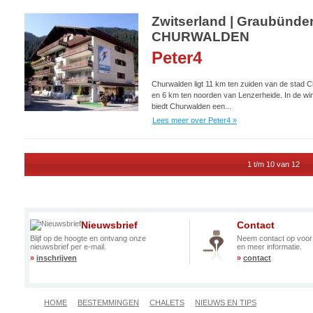
Zwitserland | Graubünden
CHURWALDEN
Peter4
Churwalden ligt 11 km ten zuiden van de stad C
en 6 km ten noorden van Lenzerheide. In de win
biedt Churwalden een...
Lees meer over Peter4 »
1 t/m 10 van 12
Nieuwsbrief
Contact
Blijf op de hoogte en ontvang onze
Neem contact op voor
nieuwsbrief per e-mail.
en meer informatie.
»
inschrijven
»
contact
HOME
BESTEMMINGEN
CHALETS
NIEUWS EN TIPS